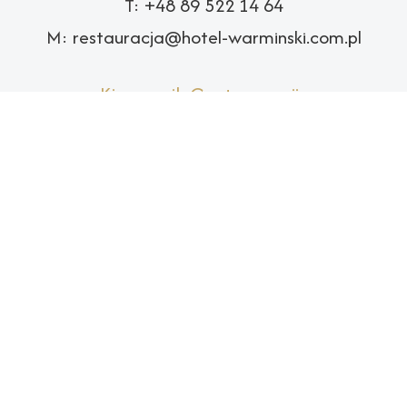
T:
+48 89 522 14 64
M:
restauracja@hotel-warminski.com.pl
Kierownik Gastronomii:
Magdalena Wysocka
T:
600 932 311
; T:
+48 89 522 15 60
Adres:
ul. Kołobrzeska 1
10-442 Olsztyn
(wejście od ul. Kościuszki)
Godziny otwarcia: