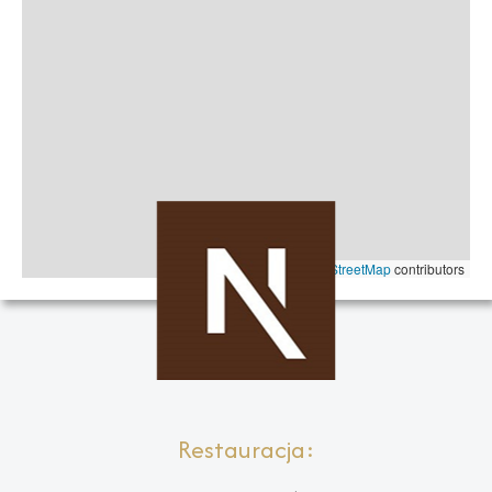
Leaflet
|
©
OpenStreetMap
contributors
Restauracja: