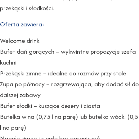
przekąski i słodkości.
Oferta zawiera:
Welcome drink
Bufet dań gorących – wykwintne propozycje szefa
kuchni
Przekąski zimne – idealne do rozmów przy stole
Zupa po północy – rozgrzewająca, aby dodać sił do
dalszej zabawy
Bufet słodki – kuszące desery i ciasta
Butelka wina (0,75 l na parę) lub butelka wódki (0,5
l na parę)
Napoje zimne i ciepłe bez ograniczeń