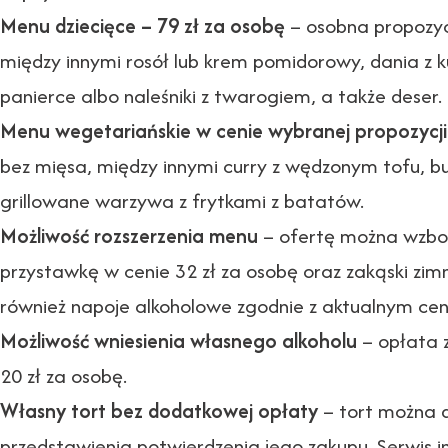
Menu dziecięce – 79 zł za osobę
– osobna propozycj
między innymi rosół lub krem pomidorowy, dania z k
panierce albo naleśniki z twarogiem, a także deser.
Menu wegetariańskie w cenie wybranej propozycji
bez mięsa, między innymi curry z wędzonym tofu, buł
grillowane warzywa z frytkami z batatów.
Możliwość rozszerzenia menu
– ofertę można wzbo
przystawkę w cenie 32 zł za osobę oraz zakąski zim
również napoje alkoholowe zgodnie z aktualnym cenn
Możliwość wniesienia własnego alkoholu
– opłata z
20 zł za osobę.
Własny tort bez dodatkowej opłaty
– tort można 
przedstawienia potwierdzenia jego zakupu. Serwis 