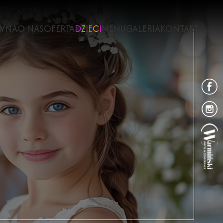
WNA
O NAS
OFERTA
D
Z
I
E
C
I
MENU
GALERIA
KONTAKT